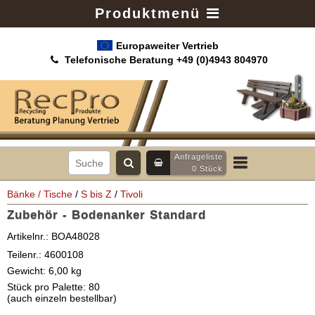
Produktmenü
Europaweiter Vertrieb
Telefonische Beratung +49 (0)4943 804970
Anfrageliste
0
Stück
Bänke / Tische
/
S bis Z
/
Tivoli
Zubehör - Bodenanker Standard
Artikelnr.:
BOA48028
Teilenr.:
4600108
Gewicht:
6,00
kg
Stück pro Palette:
80
(auch einzeln bestellbar)