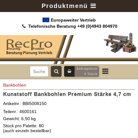
Produktmenü
Europaweiter Vertrieb
Telefonische Beratung +49 (0)4943 804970
Anfrageliste
0
Stück
Bankbohlen
Kunststoff Bankbohlen Premium Stärke 4,7 cm
Artikelnr.:
BBI5008150
Teilenr.:
4600161
Gewicht:
6,50
kg
Stück pro Palette:
80
(auch einzeln bestellbar)